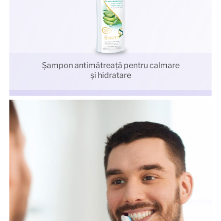
Şampon antimătreaţă pentru calmare
și hidratare