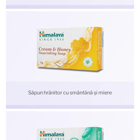
Săpun hrănitor cu smântână şi miere