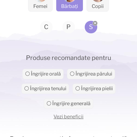
Femei
Bărbați
Copii
C
P
S
Produse recomandate pentru
⚪ Îngrijire orală
⚪ Îngrijirea părului
⚪ Îngrijirea tenului
⚪ Îngrijirea pielii
⚪ Îngrijire generală
Vezi beneficii