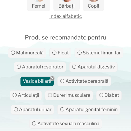
Femei
Bărbați
Copii
Index alfabetic
Produse recomandate pentru
⚪ Mahmureală
⚪ Ficat
⚪ Sistemul imunitar
⚪ Aparatul respirator
⚪ Aparatul digestiv
Vezica biliară
⚪ Activitate cerebrală
⚪ Articulații
⚪ Dureri musculare
⚪ Diabet
⚪ Aparatul urinar
⚪ Aparatul genital feminin
⚪ Activitate sexuală masculină