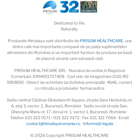
Dedicated to life.
Naturally.
Produsele Himalaya sunt distribuite de
PRISUM HEALTHCARE
, una
dintre cele mai importante companii de pe piaţa suplimentelor
alimentare din România și un important furnizor de produse pe bază
de plasmă umană care salvează vieţi.
PRISUM HEALTHCARE SRL · Numărul de ordine în Registrul
Comerțului J1994011717408 · Cod unic de înregistrare (CUI) RO
5919650 · Obiect de activitate (activitatea principală): 4646, comerț
cu ridicata a produselor farmaceutice
Sediu central Clădirea Globalworth Square, strada Gara Herăstrău nr.
6, etaj 3, sector 2, București, România · Sediu social strada Gen.
Gheorghe Manu nr. 17, biroul nr. 1, sector 1, București, România ·
Telefon 021 322 0171 / 021 322 0172 · Fax 021 321 7064 · Email
contact@himalayaromania.ro
·
Informații legale
© 2026 Copyright PRISUM HEALTHCARE