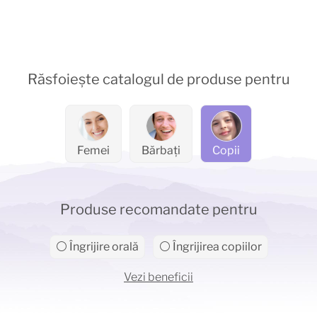
Răsfoiește catalogul de produse pentru
Femei
Bărbați
Copii
Produse recomandate pentru
⚪ Îngrijire orală
⚪ Îngrijirea copiilor
Vezi beneficii