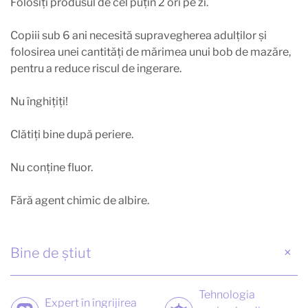
Folosiţi produsul de cel puţin 2 ori pe zi.
Copiii sub 6 ani necesită supravegherea adulţilor şi
folosirea unei cantităţi de mărimea unui bob de mazăre,
pentru a reduce riscul de ingerare.
Nu înghiţiţi!
Clătiţi bine după periere.
Nu conţine fluor.
Fără agent chimic de albire.
Bine de știut
Tehnologia
Expert în îngrijirea