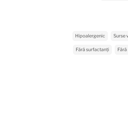
Hipoalergenic
Surse 
Fără surfactanți
Fără