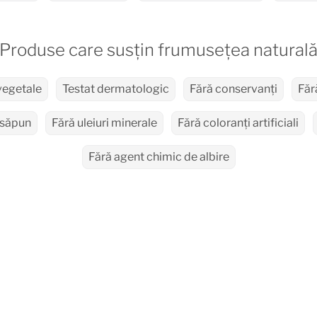
Produse care susțin frumusețea natural
vegetale
Testat dermatologic
Fără conservanți
Făr
 săpun
Fără uleiuri minerale
Fără coloranți artificiali
Fără agent chimic de albire