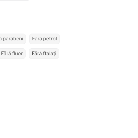
ă
ă parabeni
Fără petrol
Fără fluor
Fără ftalați