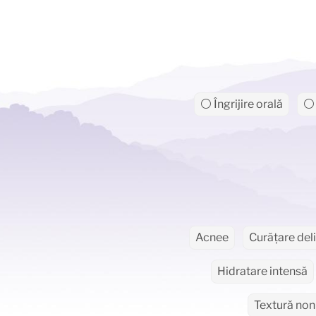
⚪ Îngrijire orală
⚪ 
Acnee
Curățare del
Hidratare intensă
Textură non