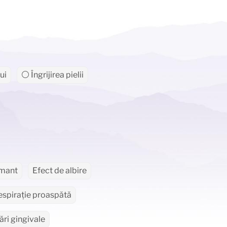
ui
⚪ Îngrijirea pielii
lmant
Efect de albire
espirație proaspătă
ri gingivale