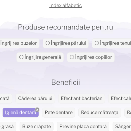
Index alfabetic
Produse recomandate pentru
Îngrijirea buzelor
⚪ Îngrijirea părului
⚪ Îngrijirea tenul
⚪ Îngrijire generală
⚪ Îngrijirea copiilor
Beneficii
icată
Căderea părului
Efect antibacterian
Efect ca
Igienă dentară
Pete dentare
Reduce mătreața
R
-grasă
Buze crăpate
Previne placa dentară
Sângeră