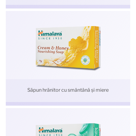
Săpun hrănitor cu smântână şi miere