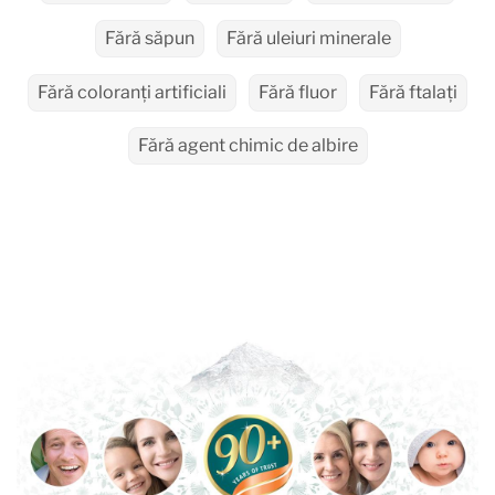
Fără săpun
Fără uleiuri minerale
Fără coloranți artificiali
Fără fluor
Fără ftalați
Fără agent chimic de albire