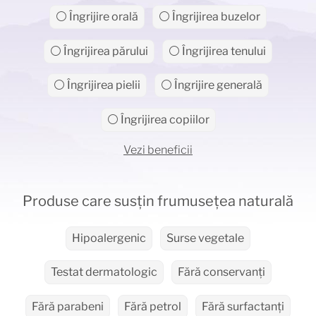
⚪ Îngrijire orală
⚪ Îngrijirea buzelor
⚪ Îngrijirea părului
⚪ Îngrijirea tenului
⚪ Îngrijirea pielii
⚪ Îngrijire generală
⚪ Îngrijirea copiilor
Vezi beneficii
Produse care susțin frumusețea naturală
Hipoalergenic
Surse vegetale
Testat dermatologic
Fără conservanți
Fără parabeni
Fără petrol
Fără surfactanți