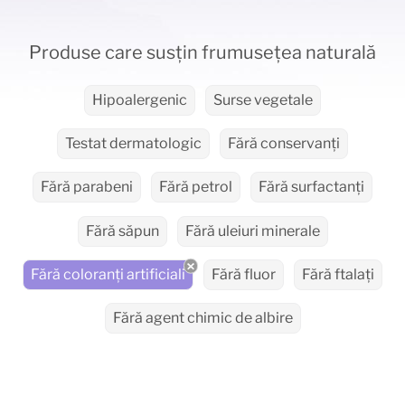
Produse care susțin frumusețea naturală
Hipoalergenic
Surse vegetale
Testat dermatologic
Fără conservanți
Fără parabeni
Fără petrol
Fără surfactanți
Fără săpun
Fără uleiuri minerale
Fără coloranți artificiali
Fără fluor
Fără ftalați
Fără agent chimic de albire