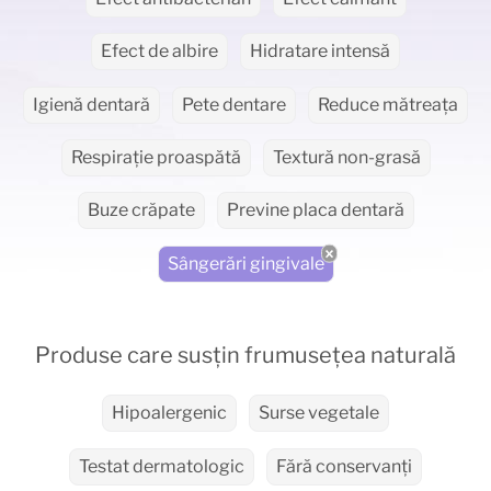
Efect de albire
Hidratare intensă
Igienă dentară
Pete dentare
Reduce mătreața
Respirație proaspătă
Textură non-grasă
Buze crăpate
Previne placa dentară
Sângerări gingivale
Produse care susțin frumusețea naturală
Hipoalergenic
Surse vegetale
Testat dermatologic
Fără conservanți