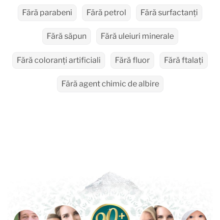
Fără parabeni
Fără petrol
Fără surfactanți
Fără săpun
Fără uleiuri minerale
Fără coloranți artificiali
Fără fluor
Fără ftalați
Fără agent chimic de albire