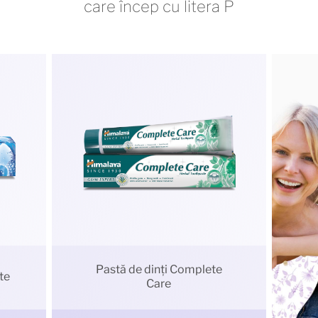
care încep cu litera P
Pastă de dinți Complete
te
Care