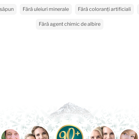
 săpun
Fără uleiuri minerale
Fără coloranți artificiali
Fără agent chimic de albire