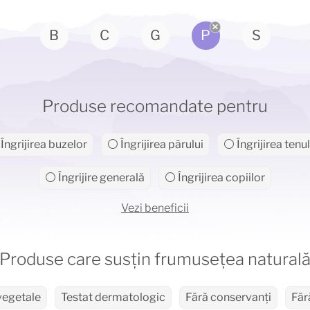
B
C
G
P
S
Produse recomandate pentru
Îngrijirea buzelor
⚪ Îngrijirea părului
⚪ Îngrijirea tenul
⚪ Îngrijire generală
⚪ Îngrijirea copiilor
Vezi beneficii
Produse care susțin frumusețea natural
vegetale
Testat dermatologic
Fără conservanți
Făr