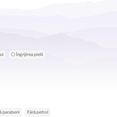
ui
⚪ Îngrijirea pielii
ă
ă parabeni
Fără petrol