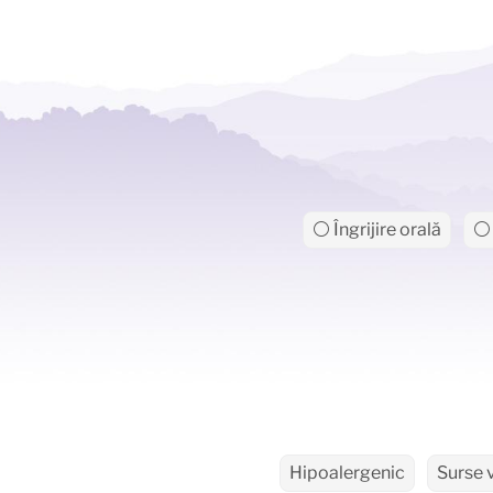
⚪ Îngrijire orală
⚪ 
Hipoalergenic
Surse 