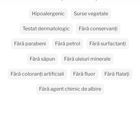
Hipoalergenic
Surse vegetale
Testat dermatologic
Fără conservanți
Fără parabeni
Fără petrol
Fără surfactanți
Fără săpun
Fără uleiuri minerale
Fără coloranți artificiali
Fără fluor
Fără ftalați
Fără agent chimic de albire