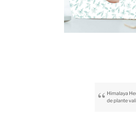
Himalaya Her
de plante vali