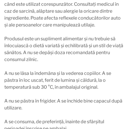
când este utilizat corespunzător. Consultați medicul în
caz de sarcină, alăptare sau alergie la oricare dintre
ingrediente. Poate afecta reflexele conducătorilor auto
și ale persoanelor care manipulează utilaje.
Produsul este un supliment alimentar și nu trebuie să
înlocuiască o dietă variată și echilibrată și un stil de viață
sănătos. A nu se depăși doza recomandată pentru
consumul zilnic.
A nu se lăsa la îndemâna și la vederea copiilor. A se
păstra în loc uscat, ferit de lumina și căldură, la o
temperatură sub 30 °C, în ambalajul original.
A nu se păstra în frigider. A se închide bine capacul după
utilizare.
A se consuma, de preferință, înainte de sfârșitul
perioadei înscrise pe ambalaj.