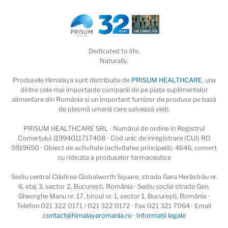
Dedicated to life.
Naturally.
Produsele Himalaya sunt distribuite de
PRISUM HEALTHCARE
, una
dintre cele mai importante companii de pe piaţa suplimentelor
alimentare din România și un important furnizor de produse pe bază
de plasmă umană care salvează vieţi.
PRISUM HEALTHCARE SRL · Numărul de ordine în Registrul
Comerțului J1994011717408 · Cod unic de înregistrare (CUI) RO
5919650 · Obiect de activitate (activitatea principală): 4646, comerț
cu ridicata a produselor farmaceutice
Sediu central Clădirea Globalworth Square, strada Gara Herăstrău nr.
6, etaj 3, sector 2, București, România · Sediu social strada Gen.
Gheorghe Manu nr. 17, biroul nr. 1, sector 1, București, România ·
Telefon 021 322 0171 / 021 322 0172 · Fax 021 321 7064 · Email
contact@himalayaromania.ro
·
Informații legale