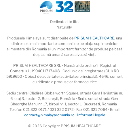
Dedicated to life.
Naturally.
Produsele Himalaya sunt distribuite de
PRISUM HEALTHCARE
, una
dintre cele mai importante companii de pe piaţa suplimentelor
alimentare din România și un important furnizor de produse pe bază
de plasmă umană care salvează vieţi.
PRISUM HEALTHCARE SRL · Numărul de ordine în Registrul
Comerțului J1994011717408 · Cod unic de înregistrare (CUI) RO
5919650 · Obiect de activitate (activitatea principală): 4646, comerț
cu ridicata a produselor farmaceutice
Sediu central Clădirea Globalworth Square, strada Gara Herăstrău nr.
6, etaj 3, sector 2, București, România · Sediu social strada Gen.
Gheorghe Manu nr. 17, biroul nr. 1, sector 1, București, România ·
Telefon 021 322 0171 / 021 322 0172 · Fax 021 321 7064 · Email
contact@himalayaromania.ro
·
Informații legale
© 2026 Copyright PRISUM HEALTHCARE