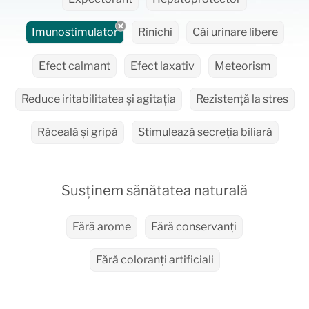
Imunostimulator
Rinichi
Căi urinare libere
Efect calmant
Efect laxativ
Meteorism
Reduce iritabilitatea și agitația
Rezistență la stres
Răceală și gripă
Stimulează secreția biliară
Susținem sănătatea naturală
Fără arome
Fără conservanți
Fără coloranți artificiali