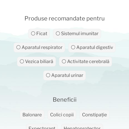
Produse recomandate pentru
⚪ Ficat
⚪ Sistemul imunitar
⚪ Aparatul respirator
⚪ Aparatul digestiv
⚪ Vezica biliară
⚪ Activitate cerebrală
⚪ Aparatul urinar
Beneficii
Balonare
Colici copii
Constipație
Expectorant
Hepatoprotector