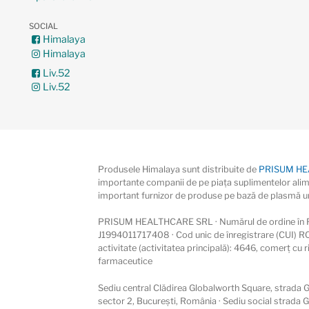
SOCIAL
Himalaya
Himalaya
Liv.52
Liv.52
Produsele Himalaya sunt distribuite de
PRISUM H
importante companii de pe piaţa suplimentelor alim
important furnizor de produse pe bază de plasmă um
PRISUM HEALTHCARE SRL · Numărul de ordine în R
J1994011717408 · Cod unic de înregistrare (CUI) R
activitate (activitatea principală): 4646, comerț cu 
farmaceutice
Sediu central Clădirea Globalworth Square, strada Ga
sector 2, București, România · Sediu social strada 