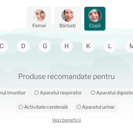
Femei
Bărbați
Copii
C
D
G
H
K
L
Produse recomandate pentru
ul imunitar
⚪ Aparatul respirator
⚪ Aparatul digesti
⚪ Activitate cerebrală
⚪ Aparatul urinar
Vezi beneficii