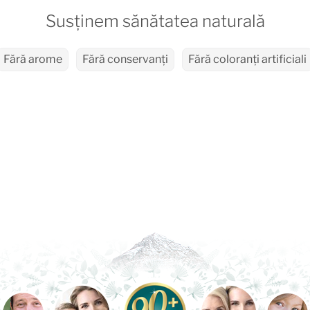
Susținem sănătatea naturală
Fără arome
Fără conservanți
Fără coloranți artificiali