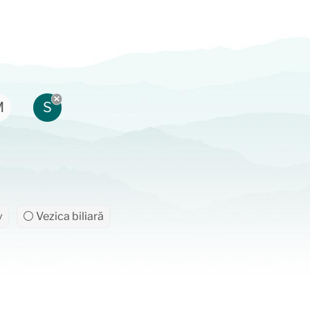
M
S
v
⚪ Vezica biliară