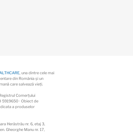
EALTHCARE
, una dintre cele mai
entare din România și un
ană care salvează vieţi.
egistrul Comerțului
O 5919650 · Obiect de
ridicata a produselor
ra Herăstrău nr. 6, etaj 3,
Gen. Gheorghe Manu nr. 17,