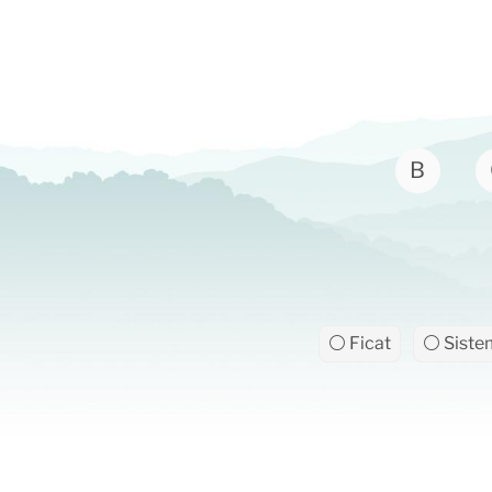
B
⚪ Ficat
⚪ Sistem