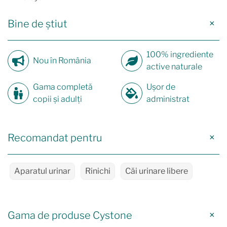
Bine de știut
100% ingrediente
Nou în România
active naturale
Gama completă
Ușor de
copii și adulți
administrat
Recomandat pentru
Aparatul urinar
Rinichi
Căi urinare libere
Gama de produse Cystone