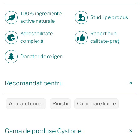
100% ingrediente
Studii pe produs
active naturale
Adresabilitate
Raport bun
complexă
calitate-preț
Donator de oxigen
Recomandat pentru
Aparatul urinar
Rinichi
Căi urinare libere
Gama de produse Cystone