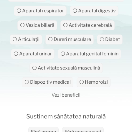
⚪ Aparatul respirator
⚪ Aparatul digestiv
⚪ Vezica biliară
⚪ Activitate cerebrală
⚪ Articulații
⚪ Dureri musculare
⚪ Diabet
⚪ Aparatul urinar
⚪ Aparatul genital feminin
⚪ Activitate sexuală masculină
⚪ Dispozitiv medical
⚪ Hemoroizi
Vezi beneficii
Susținem sănătatea naturală
Fără arome
Fără conservanți