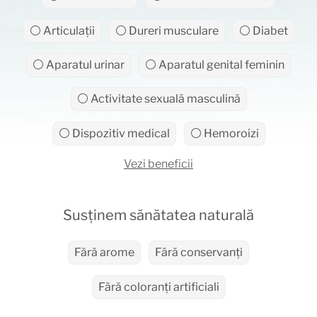
⚪ Articulații
⚪ Dureri musculare
⚪ Diabet
⚪ Aparatul urinar
⚪ Aparatul genital feminin
⚪ Activitate sexuală masculină
⚪ Dispozitiv medical
⚪ Hemoroizi
Vezi beneficii
Susținem sănătatea naturală
Fără arome
Fără conservanți
Fără coloranți artificiali