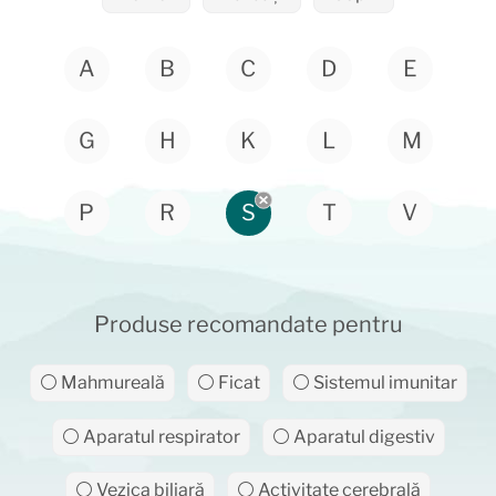
A
B
C
D
E
G
H
K
L
M
P
R
S
T
V
Produse recomandate pentru
⚪ Mahmureală
⚪ Ficat
⚪ Sistemul imunitar
⚪ Aparatul respirator
⚪ Aparatul digestiv
⚪ Vezica biliară
⚪ Activitate cerebrală