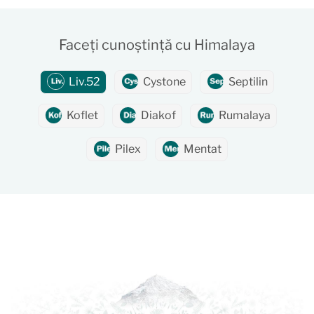
Faceți cunoștință cu Himalaya
Liv.52
Cystone
Septilin
Koflet
Diakof
Rumalaya
Pilex
Mentat