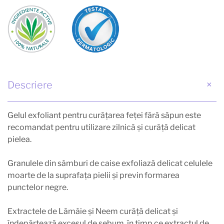
Descriere
Gelul exfoliant pentru curăţarea feţei fără săpun este
recomandat pentru utilizare zilnică și curăţă delicat
pielea.
Granulele din sâmburi de caise exfoliază delicat celulele
moarte de la suprafaţa pielii şi previn formarea
punctelor negre.
Extractele de Lămâie şi Neem curăţă delicat şi
îndepărtează excesul de sebum, în timp ce extractul de