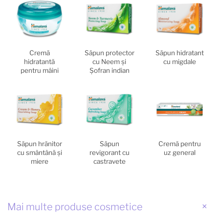
Cremă
Săpun protector
Săpun hidratant
hidratantă
cu Neem şi
cu migdale
pentru mâini
Şofran indian
Săpun hrănitor
Săpun
Cremă pentru
cu smântână şi
revigorant cu
uz general
miere
castravete
Mai multe produse cosmetice