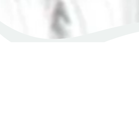
Acasă
Produse
Suplimente alimentare
care încep cu litera P