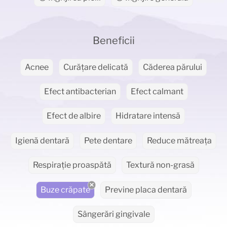
Beneficii
Acnee
Curățare delicată
Căderea părului
Efect antibacterian
Efect calmant
Efect de albire
Hidratare intensă
Igienă dentară
Pete dentare
Reduce mătreața
Respirație proaspătă
Textură non-grasă
Buze crăpate
Previne placa dentară
Sângerări gingivale