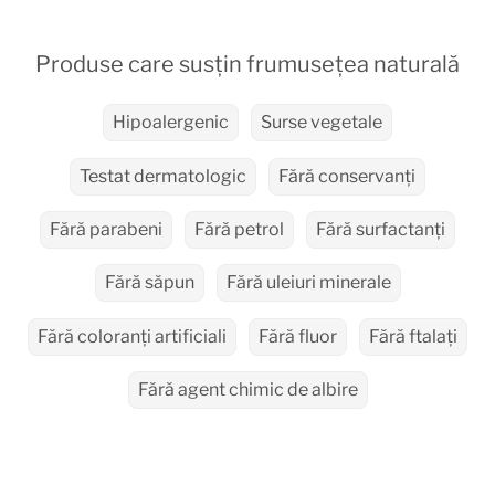
Produse care susțin frumusețea naturală
Hipoalergenic
Surse vegetale
Testat dermatologic
Fără conservanți
Fără parabeni
Fără petrol
Fără surfactanți
Fără săpun
Fără uleiuri minerale
Fără coloranți artificiali
Fără fluor
Fără ftalați
Fără agent chimic de albire