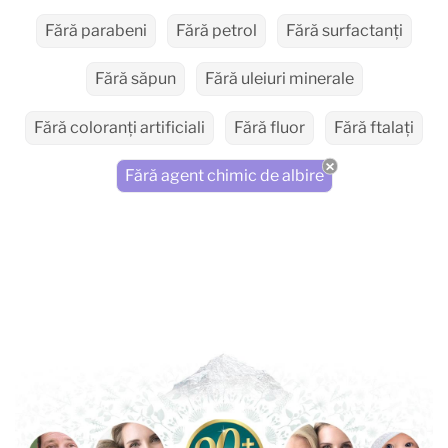
Fără parabeni
Fără petrol
Fără surfactanți
Fără săpun
Fără uleiuri minerale
Fără coloranți artificiali
Fără fluor
Fără ftalați
Fără agent chimic de albire