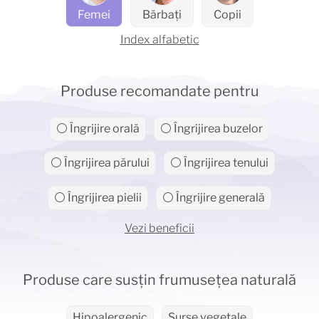
Femei
Bărbați
Copii
Index alfabetic
Produse recomandate pentru
⚪ Îngrijire orală
⚪ Îngrijirea buzelor
⚪ Îngrijirea părului
⚪ Îngrijirea tenului
⚪ Îngrijirea pielii
⚪ Îngrijire generală
Vezi beneficii
Produse care susțin frumusețea naturală
Hipoalergenic
Surse vegetale