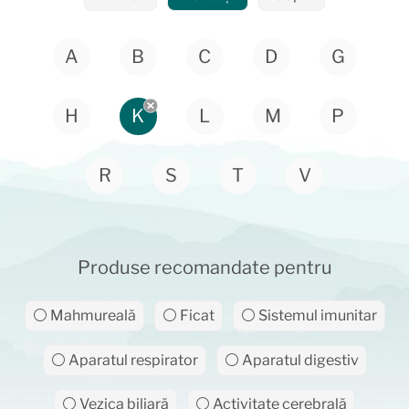
A
B
C
D
G
H
K
L
M
P
R
S
T
V
Produse recomandate pentru
⚪ Mahmureală
⚪ Ficat
⚪ Sistemul imunitar
⚪ Aparatul respirator
⚪ Aparatul digestiv
⚪ Vezica biliară
⚪ Activitate cerebrală