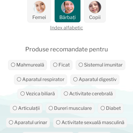
Femei
Bărbați
Copii
Index alfabetic
Produse recomandate pentru
⚪ Mahmureală
⚪ Ficat
⚪ Sistemul imunitar
⚪ Aparatul respirator
⚪ Aparatul digestiv
⚪ Vezica biliară
⚪ Activitate cerebrală
⚪ Articulații
⚪ Dureri musculare
⚪ Diabet
⚪ Aparatul urinar
⚪ Activitate sexuală masculină