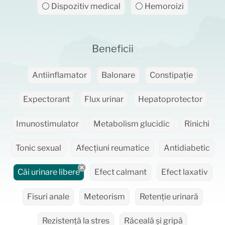
⚪ Dispozitiv medical
⚪ Hemoroizi
Beneficii
Antiinflamator
Balonare
Constipație
Expectorant
Flux urinar
Hepatoprotector
Imunostimulator
Metabolism glucidic
Rinichi
Tonic sexual
Afecțiuni reumatice
Antidiabetic
Căi urinare libere
Efect calmant
Efect laxativ
Fisuri anale
Meteorism
Retenție urinară
Rezistență la stres
Răceală și gripă